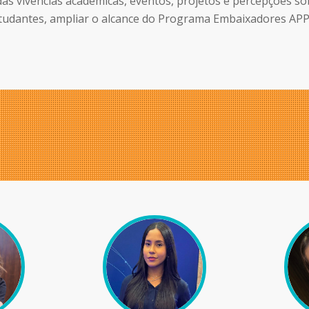
das vivências acadêmicas, eventos, projetos e percepções 
studantes, ampliar o alcance do Programa Embaixadores APP 