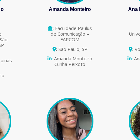
no
Amanda Monteiro
Ana 
:
Faculdade Paulus
o
de Comunicação –
Unive
 São
FAPCOM
SP
:
São Paulo, SP
:
Vo
:
Amanda Monteiro
:
An
pinas
Cunha Peixoto
ino