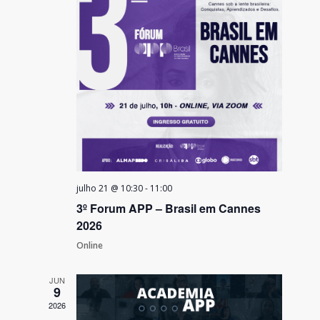
de
Eventos
julho 21 @ 10:30
-
11:00
3º Forum APP – Brasil em Cannes
2026
Online
JUN
9
2026