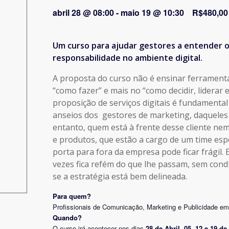
abril 28 @ 08:00
-
maio 19 @ 10:30
R$480,00
Um curso para ajudar gestores a entender o
responsabilidade no ambiente digital.
A proposta do curso não é ensinar ferrament
“como fazer” e mais no “como decidir, liderar 
proposição de serviços digitais é fundamenta
anseios dos gestores de marketing, daqueles
entanto, quem está à frente desse cliente ne
e produtos, que estão a cargo de um time espe
porta para fora da empresa pode ficar frágil. 
vezes fica refém do que lhe passam, sem cond
se a estratégia está bem delineada.
Para quem?
Profissionais de Comunicação, Marketing e Publicidade em 
Quando?
O curso irá acontecer nos dias
28 de Abril, 05, 12 e 19 de