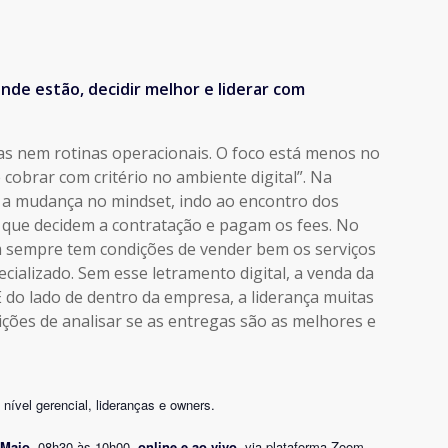
nde estão, decidir melhor e liderar com
as nem rotinas operacionais. O foco está menos no
e cobrar com critério no ambiente digital”. Na
l a mudança no mindset, indo ao encontro dos
 que decidem a contratação e pagam os fees. No
m sempre tem condições de vender bem os serviços
cializado. Sem esse letramento digital, a venda da
E do lado de dentro da empresa, a liderança muitas
ições de analisar se as entregas são as melhores e
nível gerencial, lideranças e owners.
 Maio
, 08h30 às 10h00,
online e ao vivo
, via plataforma Zoom.