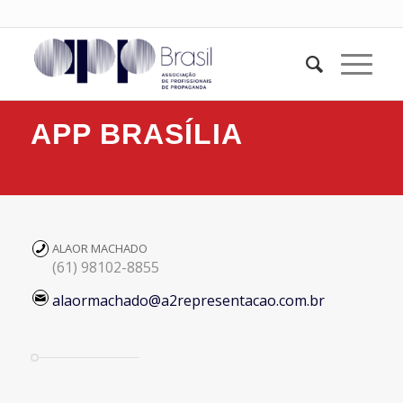
APP BRASÍLIA
ALAOR MACHADO
(61) 98102-8855
alaormachado@a2representacao.com.br