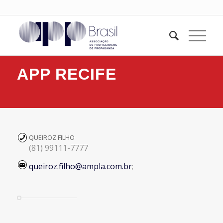
APP RECIFE
QUEIROZ FILHO
(81) 99111-7777
queiroz.filho@ampla.com.br
;