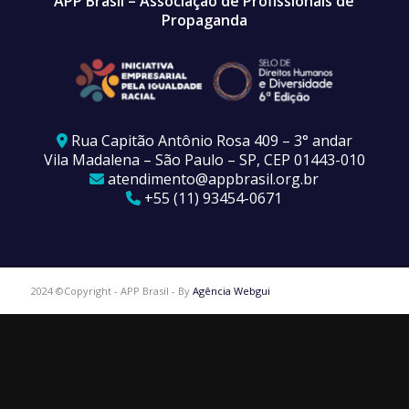
APP Brasil – Associação de Profissionais de
Propaganda
Rua Capitão Antônio Rosa 409 – 3° andar
Vila Madalena – São Paulo – SP, CEP 01443-010
atendimento@appbrasil.org.br
+55 (11) 93454-0671
2024 ©Copyright - APP Brasil - By
Agência Webgui