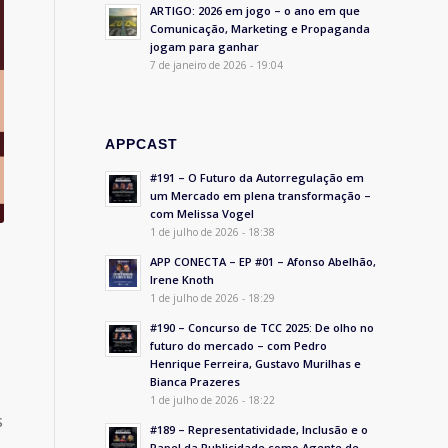
ARTIGO: 2026 em jogo – o ano em que
Comunicação, Marketing e Propaganda
jogam para ganhar
7 de janeiro de 2026 - 19:04
APPCAST
#191 – O Futuro da Autorregulação em
um Mercado em plena transformação –
com Melissa Vogel
1 de julho de 2026 - 18:38
APP CONECTA – EP #01 – Afonso Abelhão,
Irene Knoth
1 de julho de 2026 - 18:29
#190 – Concurso de TCC 2025: De olho no
futuro do mercado – com Pedro
Henrique Ferreira, Gustavo Murilhas e
Bianca Prazeres
1 de julho de 2026 - 18:22
s
#189 – Representatividade, Inclusão e o
Papel da Publicidade como Agente de