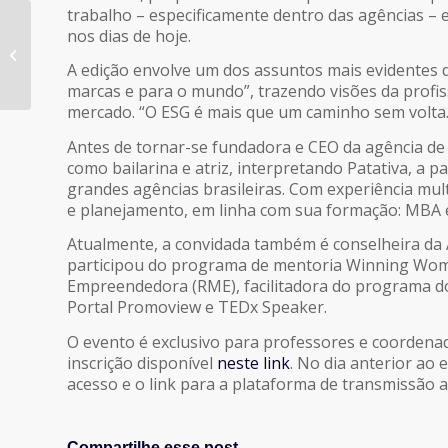
trabalho – especificamente dentro das agências – 
APP Cast, da APP
nos dias de hoje.
Brasil, chega à
A edição envolve um dos assuntos mais evidentes 
centésima edição
marcas e para o mundo”, trazendo visões da profis
mercado. “O ESG é mais que um caminho sem volta.
Antes de tornar-se fundadora e CEO da agência de
como bailarina e atriz, interpretando Patativa, a
grandes agências brasileiras. Com experiência multi
e planejamento, em linha com sua formação: MBA 
Atualmente, a convidada também é conselheira da
participou do programa de mentoria Winning Wome
Empreendedora (RME), facilitadora do programa d
Portal Promoview e TEDx Speaker.
O evento é exclusivo para professores e coordenad
inscrição disponível
neste link
. No dia anterior ao 
acesso e o link para a plataforma de transmissão a
Compartilhe esse post