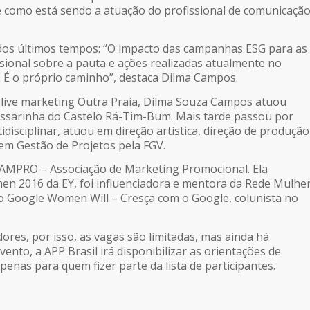
e como está sendo a atuação do profissional de comunicaçã
dos últimos tempos: “O impacto das campanhas ESG para as
sional sobre a pauta e ações realizadas atualmente no
 É o próprio caminho”, destaca Dilma Campos.
 live marketing Outra Praia, Dilma Souza Campos atuou
 passarinha do Castelo Rá-Tim-Bum. Mais tarde passou por
disciplinar, atuou em direção artística, direção de produção
em Gestão de Projetos pela FGV.
 AMPRO – Associação de Marketing Promocional. Ela
n 2016 da EY, foi influenciadora e mentora da Rede Mulhe
o Google Women Will – Cresça com o Google, colunista no
ores, por isso, as vagas são limitadas, mas ainda há
evento, a APP Brasil irá disponibilizar as orientações de
penas para quem fizer parte da lista de participantes.