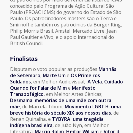
concedido pelo Programa de Ação Cultural São
Paulo (PROAC ICMS) do governo do Estado de São
Paulo. Os patrocinadores masters são o Terra e
Smirnoff e também os patrocínios da Burger King,
Philip Morris Brasil, Amstel, Mercado Livre, Jean
Paul Gaultier e Vivo, e o apoio internacional do
British Council.
Finalistas
Disputam o voto popular as produções
Manhãs
de Setembro
,
Marte Um
e
Os Primeiros
Soldados
, em Melhor Audiovisual;
A Vela
,
Cuidado
Quando for Falar de Mim
e
Manifesto
Transpofágico
, em Melhor Artes Cênicas;
Desmama: memórias de uma mãe com outra
mãe
, de Marcela Tiboni,
Movimento LGBTI+: uma
breve história do século XIX aos nossos dias
, de
Renan Quinalha, e
TYBYRA: uma tragédia
indígena brasileira
, de Juão Nyn, em Melhor
Literatura;
Marcio Rolim
,
Heitor William
e
Vitor di