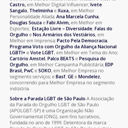
Castro,
em Melhor Digital Influencer;
Ivete
Sangalo
,
Thelminha
e
Xuxa,
em Melhor
Personalidade Aliada;
Ana Marcela Cunha
,
Douglas Souza
e
Fabi Alvim,
em Melhor em
Esportes;
Estação Livre – Diversidade
,
Falas do
Orgulho
e
Nos Armários dos Vestiários
, em
Melhor em Imprensa;
Pacto Pela Democracia
,
Programa Voto com Orgulho da Aliança Nacional
LGBTI+
e
Vote LGBT
, em Melhor em Tema do Ano;
Cartório Amstel
,
Palco BEATS
e
Pesquisa do
Orgulho
, em Melhor Campanha Publicitária;
EDP
Brasil, PwC
e
SOKO
, em Melhor Empresa no
segmento serviços; e
Basf
,
GE
e
Mondelez
,
concorrendo para Melhor Empresa no segmento
indústria.
Sobre a Parada LGBT de São Paulo
A Associação
da Parada do Orgulho LGBT de São Paulo
(APOLGBT-SP) é uma Organização Não
Governamental (ONG), sem fins lucrativos,
fundada no ano de 1999. Detentora da marca