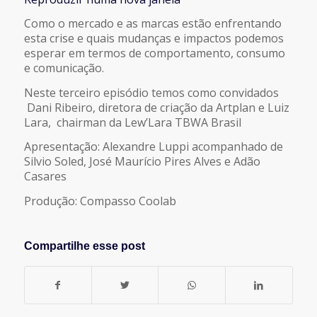
COMPARTILHAR
FEED RSS
Como o mercado e as marcas estão enfrentando
esta crise e quais mudanças e impactos podemos
LINK
esperar em termos de comportamento, consumo
e comunicação.
INCORPORAR
Neste terceiro episódio temos como convidados
Dani Ribeiro, diretora de criação da Artplan e Luiz
Lara, chairman da Lew’Lara TBWA Brasil
Apresentação: Alexandre Luppi acompanhado de
Silvio Soled, José Maurício Pires Alves e Adão
Casares
Produção: Compasso Coolab
Compartilhe esse post