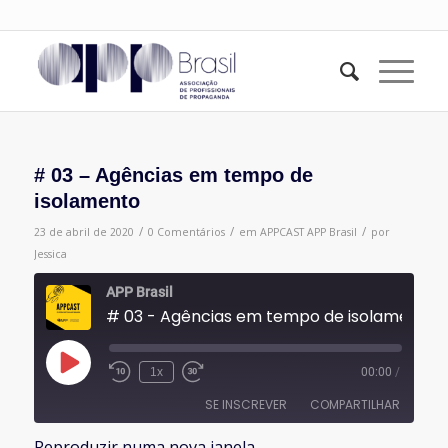
# 03 – Agências em tempo de
isolamento
/
/
/
23 de abril de 2020
0 Comentários
em
APPCAST
APP Brasil
por
Jessica
APP Brasil
# 03 - Agências em tempo de isolamento
Reproduzir
1x
00:00
/
episódio
SE INSCREVER
COMPARTILHAR
Reproduzir numa nova janela