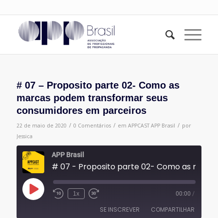
# 07 – Proposito parte 02- Como as
marcas podem transformar seus
consumidores em parceiros
/
/
/
22 de maio de 2020
0 Comentários
em
APPCAST
APP Brasil
por
Jessica
APP Brasil
# 07 - Proposito parte 02- Como as marcas podem transformar seus consumidores em parceiros
Reproduzir
1x
00:00
/
episódio
SE INSCREVER
COMPARTILHAR