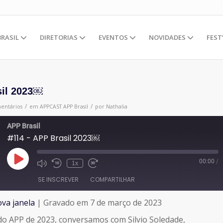
BRASIL
DIRETORIAS
EVENTOS
NOVIDADES
FEST
sil 2023￼
/
/
entários
em
APPCAST
APP Brasil
por
Nathalia
APP Brasil
#114 - APP Brasil 2023￼
00:00
/
Reproduzir
1x
episódio
SE INSCREVER
COMPARTILHAR
va janela
|
Gravado em 7 de março de 2023
do APP de 2023, conversamos com Silvio Soledade,