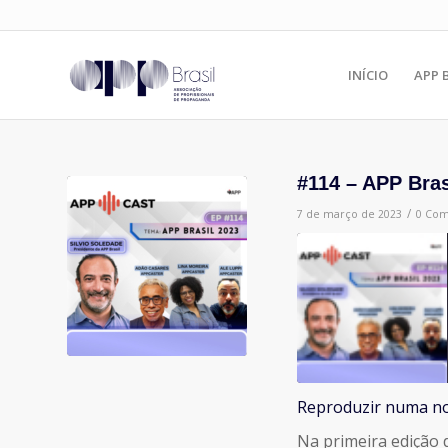
INÍCIO
APP 
#114 – APP Bra
/
7 de março de 2023
0 Com
Reproduzir numa no
COMPARTILHAR
Na primeira edição 
FEED RSS