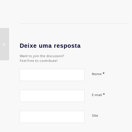
#113 – Tendências
2023 na comunicação
Deixe uma resposta
￼
Want to join the discussion?
Feel free to contribute!
*
Nome
*
E-mail
Site