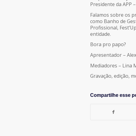
Presidente da APP –
LINK
Falamos sobre os pr
como Banho de Gest
INCORPORAR
Profissional, Fest’
entidade.
Bora pro papo?
Apresentador – Ale
Mediadores – Lina 
Gravação, edição, 
Compartilhe esse p