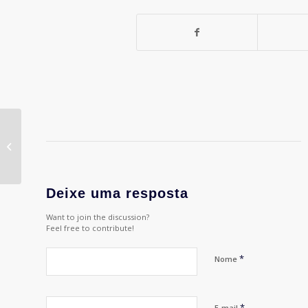
#122. – DNVBs – Marcas Nativas
Digitais
Deixe uma resposta
Want to join the discussion?
Feel free to contribute!
*
Nome
*
E-mail