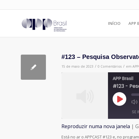
INÍCIO
APP 
#123 – Pesquisa Observat
/
/
15 de maio de 2023
0 Comentários
em
APP
APP Brasil
#123 - Pes
Reproduzir
episódio
SE 
Reproduzir numa nova janela
|
G
COMPARTILHAR
Está no ar o APPCAST #123 e, no programa
FEED RSS