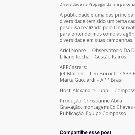
Diversidade na Propaganda, em parceria
LINK
A publicidade é uma das principai
diversidade tem sido um tema cad
INCORPORAR
pesquisa realizada pelo Observa
para entendermos como as agênci
diversidade em suas campanhas. 
Ariel Nobre – Observatório Da 
Liliane Rocha – Gestão Kairós
APPCasters:
Jef Martins – Leo Burnett e APP B
Marta Gucciardi – APP Brasil
Host: Alexandre Luppi – Compas
Produção: Christianne Abila
Gravação, montagem: Ed Chaves
Publicação: Equipe Compasso
Compartilhe esse post