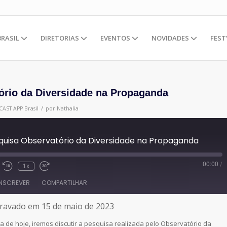
BRASIL
DIRETORIAS
EVENTOS
NOVIDADES
FEST
ório da Diversidade na Propaganda
/
CAST
APP Brasil
por
Nathalia
quisa Observatório da Diversidade na Propaganda
00:00
/
1x
INSCREVER
COMPARTILHAR
ravado em 15 de maio de 2023
 de hoje, iremos discutir a pesquisa realizada pelo Observatório da