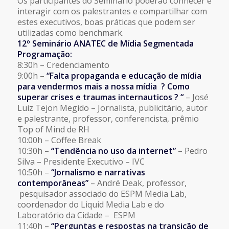
Os participantes do Seminário poderão conhecer e
interagir com os palestrantes e compartilhar com
estes executivos, boas práticas que podem ser
utilizadas como benchmark.
12º Seminário ANATEC de Mídia Segmentada
Programação:
8:30h – Credenciamento
9:00h –
“Falta propaganda e educação de mídia
para vendermos mais a nossa mídia ? Como
superar crises e traumas internauticos ? “
– José
Luiz Tejon Megido – Jornalista, publicitário, autor
e palestrante, professor, conferencista, prêmio
Top of Mind de RH
10:00h – Coffee Break
10:30h –
“Tendência no uso da internet”
– Pedro
Silva – Presidente Executivo – IVC
10:50h –
“Jornalismo e narrativas
contemporâneas”
– André Deak, professor,
pesquisador associado do ESPM Media Lab,
coordenador do Liquid Media Lab e do
Laboratório da Cidade – ESPM
11:40h –
“Perguntas e respostas na transição de