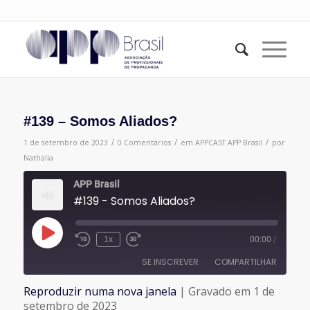
#139 – Somos Aliados?
/
/
/
1 de setembro de 2023
0 Comentários
em
APPCAST
APP Brasil
por
Nathalia
APP Brasil
#139 - Somos Aliados?
Reproduzir
1x
00:00
/
episódio
SE INSCREVER
COMPARTILHAR
Reproduzir numa nova janela
|
Gravado em 1 de
COMPARTILHAR
setembro de 2023