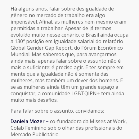
FEED RSS
Há alguns anos, falar sobre desigualdade de
LINK
gênero no mercado de trabalho era algo
impensável. Afinal, as mulheres nem mesmo eram
permitidas a trabalhar. Apesar de já termos
INCORPORAR
evoluído muito nesse cenário, o Brasil ainda ocupa
a 130ª posição em igualdade salarial do relatório
Global Gender Gap Report, do Fórum Econômico
Mundial. Mas sabemos que, para avançarmos
ainda mais, apenas falar sobre o assunto não é
mais o suficiente: é preciso agir. E ter sempre em
mente que a igualdade não é somente das
mulheres, mas também um dever dos homens. E
se as mulheres ainda têm um grande espaço a
conquistar, a comunidade LGBTQIPN+ tem ainda
muito mais desafios.
Para falar sobre o assunto, convidamos:
Daniela Mozer –
co-fundadora da Misses at Work,
Colab Feminino sob o olhar das profissionais do
Mercado Publicitário.