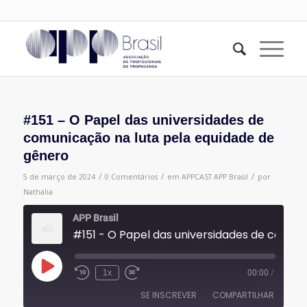
#151 – O Papel das universidades de
comunicação na luta pela equidade de
gênero
/
/
/
5 de março de 2024
0 Comentários
em
APPCAST
APP Brasil
por
Nathalia
APP Brasil
#151 - O Papel das universida
Reproduzir
1x
00:00
/
episódio
SE INSCREVER
COMPARTILHAR