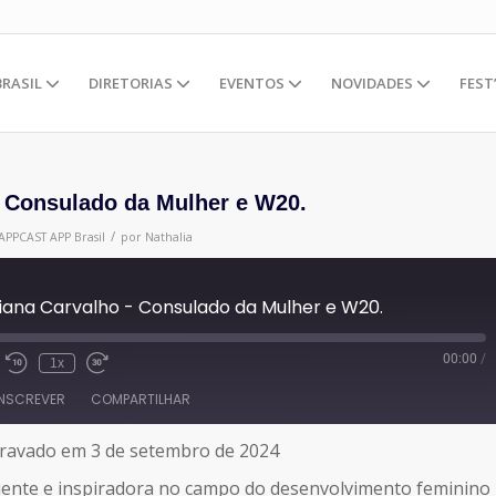
BRASIL
DIRETORIAS
EVENTOS
NOVIDADES
FEST
– Consulado da Mulher e W20.
/
APPCAST
APP Brasil
por
Nathalia
iana Carvalho - Consulado da Mulher e W20.
00:00
/
1x
INSCREVER
COMPARTILHAR
ravado em 3 de setembro de 2024
luente e inspiradora no campo do desenvolvimento feminino