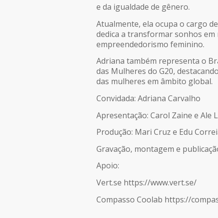
e da igualdade de gênero.
LINK
Atualmente, ela ocupa o cargo de
dedica a transformar sonhos em 
INCORPORAR
empreendedorismo feminino.
Adriana também representa o Bra
das Mulheres do G20, destacando
das mulheres em âmbito global.
Convidada: Adriana Carvalho
Apresentação: Carol Zaine e Ale L
Produção: Mari Cruz e Edu Corre
Gravação, montagem e publicaçã
Apoio:
Vert.se https://www.vert.se/
Compasso Coolab https://compas