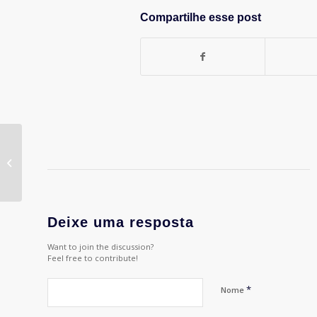
Compartilhe esse post
#159 – APPCast especial Banho de
Diversidade
Deixe uma resposta
Want to join the discussion?
Feel free to contribute!
*
Nome