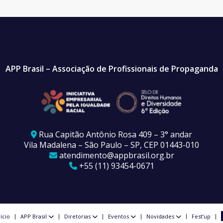
APP Brasil – Associação de Profissionais de Propaganda
Rua Capitão Antônio Rosa 409 – 3° andar
Vila Madalena – São Paulo – SP, CEP 01443-010
atendimento@appbrasil.org.br
+55 (11) 93454-0671
nício
APP Brasil
Diretorias
Eventos
Novidades
Fest’up