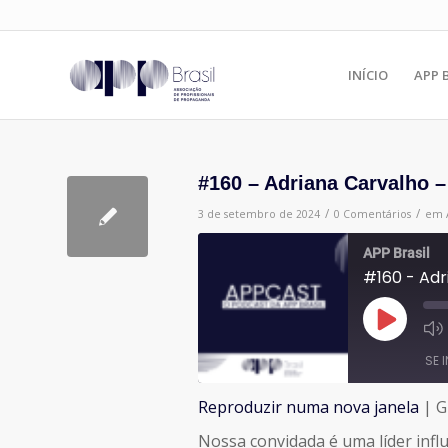
INÍCIO
APP 
#160 – Adriana Carvalho 
/
/
3 de setembro de 2024
0 Comentários
em
APP Brasil
#160 - Adr
Reproduzir
episódio
SE 
Reproduzir numa nova janela
|
G
COMPARTILHAR
Nossa convidada é uma líder inf
FEED RSS