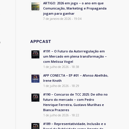
ARTIGO: 2026 em jogo – o ano em que
Comunicação, Marketing e Propaganda
e
jogam para ganhar
7 de janeiro de 2026 - 19:04
o
APPCAST
#191 – O Futuro da Autorregulação em
um Mercado em plena transformação –
com Melissa Vogel
1 de julho de 2026 - 18:38
APP CONECTA – EP #01 – Afonso Abelhão,
Irene Knoth
1 de julho de 2026 - 18:29
#190 – Concurso de TCC 2025: De olho no
futuro do mercado – com Pedro
Henrique Ferreira, Gustavo Murilhas e
Bianca Prazeres
1 de julho de 2026 - 18:22
#189 – Representatividade, Inclusão e o
Papel da Publicidade como Agente de