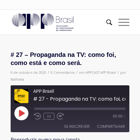
# 27 – Propaganda na TV: como foi,
como está e como será.
/
/
/
9 de outubro de 2020
0 Comentários
em
APPCAST
APP Brasil
por
Nathalia
APP Brasil
# 27 - Propaganda na TV: como foi, como está e como s
Reproduzir
1x
00:00
/
episódio
SE INSCREVER
COMPARTILHAR
Reproduzir numa nova janela