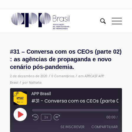
#31 – Conversa com os CEOs (parte 02)
: as agências de propaganda e novo
cenário pós-pandemia.
/
/
2 de dezembro de 2020
0 Comentários
em
APPCAST
APP
/
Brasil
por
Nathalia
APP Brasil
#31 - Conversa com os CEOs (parte 02) : as agências de p
Reproduzir
1x
00:00
/
episódio
SE INSCREVER
COMPARTILHAR