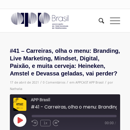
#41 – Carreiras, olha o menu: Branding,
Live Marketing, Mindset, Digital,
Paixão, e muita cerveja: Heineken,
Amstel e Devassa geladas, vai perder?
/
/
/
17 de abril de 2021
0 Comentários
em
APPCAST
APP Brasil
por
Nathalia
APP Brasil
#41 - Carreiras, olha o menu: Branding, Live Marketing, Mindset, Digita
Reproduzir
1x
00:00
/
episódio