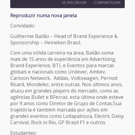
SE INSCREVER
COMPARTILHAR
Reproduzir numa nova janela
COMPARTILHAR
FEED RSS
Convidado:
LINK
Guilherme Bailão – Head of Brand Experience &
Sponsorship – Heineken Brasil.
Com uma sólida carreira na área, Bailão soma
INCORPORAR
mais de 15 anos de experiência em Advertising,
Brand Experience, BTL e Eventos para marcas
globais e nacionais como Unilever, Ambev,
Cartoon Network, Adidas, Volkswagen, Pernod
Ricard, Mondelez, entre outras. Nos últimos anos,
atuou em grandes players do mercado, como as
agências Bullet e BFerraz, esta última onde esteve
por 9 anos como Diretor de Grupo de Contas.Sua
trajetória é também marcada por ações em
grandes eventos como Lollapalooza, Electric Daisy
Carnival, Rock in Rio, GP Brasil F1 e outros
Estudantes: