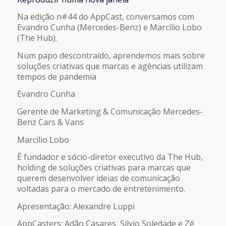
COMPARTILHAR
FEED RSS
Na edição n#44 do AppCast, conversamos com
Evandro Cunha (Mercedes-Benz) e Marcílio Lobo
LINK
(The Hub).
Num papo descontraído, aprendemos mais sobre
INCORPORAR
soluções criativas que marcas e agências utilizam
tempos de pandemia
Evandro Cunha
Gerente de Marketing & Comunicação Mercedes-
Benz Cars & Vans
Marcílio Lobo
É fundador e sócio-diretor executivo da The Hub,
holding de soluções criativas para marcas que
querem desenvolver ideias de comunicação
voltadas para o mercado de entretenimento.
Apresentação: Alexandre Luppi
AppCasters: Adão Casares, Silvio Soledade e Zé