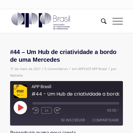
#44 – Um Hub de criatividade a bordo
de uma Mercedes
/
/
/
17 de maio de 2021
0 Comentários
em
APPCAST
APP Brasil
por
Nathalia
APP Brasil
#44 - Um Hub de criativid
Reproduzir
1x
00:00
/
episódio
SE INSCREVER
COMPARTILHAR
Reproduzir numa nova janela