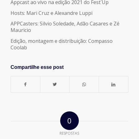
FEED RSS
Appcast ao vivo na edição 2021 do Fest´Up
LINK
Hosts: Mari Cruz e Alexandre Luppi
APPCasters: Silvio Soledade, Adão Casares e Zé
Mauricio
INCORPORAR
Edição, montagem e distribuição: Compasso
Coolab
Compartilhe esse post
0
RESPOSTAS