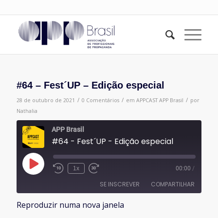
#64 – Fest´UP – Edição especial
/
/
/
28 de outubro de 2021
0 Comentários
em
APPCAST
APP Brasil
por
Nathalia
APP Brasil
#64 - Fest´UP - Edição especial
Reproduzir
1x
00:00
/
episódio
SE INSCREVER
COMPARTILHAR
Reproduzir numa nova janela
COMPARTILHAR