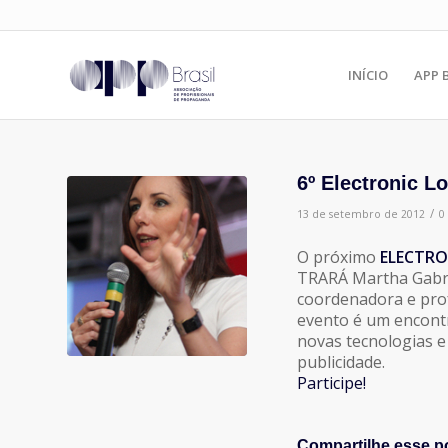
INÍCIO
APP 
6º Electronic L
/
13 de setembro de 2012
0
O próximo
ELECTRO
TRARÁ Martha Gabri
coordenadora e pro
evento é um encontr
novas tecnologias e
publicidade.
Participe!
Compartilhe esse p