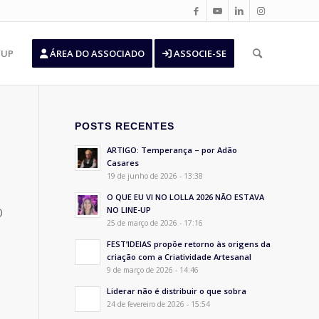
’UP
ÁREA DO ASSOCIADO
ASSOCIE-SE
POSTS RECENTES
ARTIGO: Temperança – por Adão
Casares
19 de junho de 2026 - 13:38
O QUE EU VI NO LOLLA 2026 NÃO ESTAVA
NO LINE-UP
O
25 de março de 2026 - 17:16
FEST’IDEIAS propõe retorno às origens da
criação com a Criatividade Artesanal
9 de março de 2026 - 14:46
Liderar não é distribuir o que sobra
24 de fevereiro de 2026 - 15:54