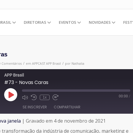
BRASIL
DIRETORIAS
EVENTOS
NOVIDADES
FEST
ras
/
/
0 Comentários
em
APPCAST
APP Brasil
por
Nathalia
APP Brasil
#73 - Novas Caras
00:00
/
Reproduzir
1x
episódio
SE INSCREVER
COMPARTILHAR
va janela
|
Gravado em 4 de novembro de 2021
 transformação da indústria de comunicação, marketing e