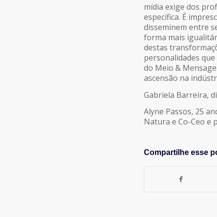
mídia exige dos pro
LINK
específica. É impres
disseminem entre se
forma mais igualitár
INCORPORAR
destas transformaçõ
personalidades que 
do Meio & Mensagem
ascensão na indústri
Gabriela Barreira, d
Alyne Passos, 25 ano
Natura e Co-Ceo e 
Compartilhe esse p