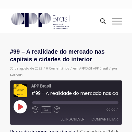
#99 – A realidade do mercado nas
capitais e cidades do interior
/
/
/
30 de agosto de 2022
0 Comentários
em
APPCAST
APP Brasil
por
Nathalia
APP Brasil
#99 - A realidade do mercado nas capi
Reproduzir
1x
00:00
/
episódio
SE INSCREVER
COMPARTILHAR
Reproduzir numa nova janela
|
Gravado em 14 de