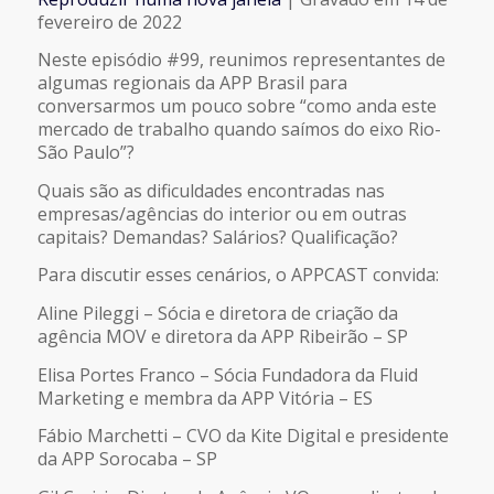
COMPARTILHAR
fevereiro de 2022
FEED RSS
Neste episódio #99, reunimos representantes de
LINK
algumas regionais da APP Brasil para
conversarmos um pouco sobre “como anda este
mercado de trabalho quando saímos do eixo Rio-
INCORPORAR
São Paulo”?
Quais são as dificuldades encontradas nas
empresas/agências do interior ou em outras
capitais? Demandas? Salários? Qualificação?
Para discutir esses cenários, o APPCAST convida:
Aline Pileggi – Sócia e diretora de criação da
agência MOV e diretora da APP Ribeirão – SP
Elisa Portes Franco – Sócia Fundadora da Fluid
Marketing e membra da APP Vitória – ES
Fábio Marchetti – CVO da Kite Digital e presidente
da APP Sorocaba – SP