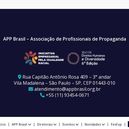
APP Brasil – Associação de Profissionais de Propaganda
Rua Capitão Antônio Rosa 409 – 3° andar
Vila Madalena – São Paulo – SP, CEP 01443-010
atendimento@appbrasil.org.br
+55 (11) 93454-0671
nício
APP Brasil
Diretorias
Eventos
Novidades
Fest’up