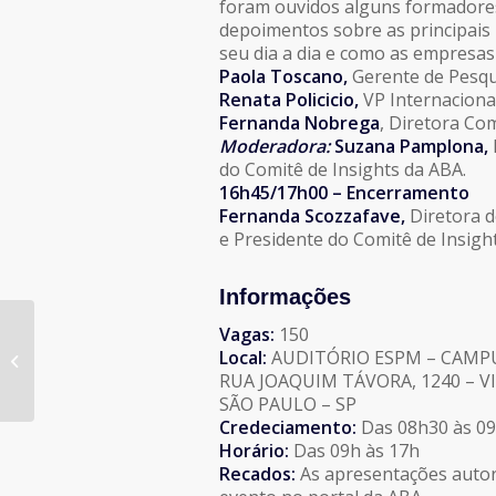
foram ouvidos alguns formadores
depoimentos sobre as principais
seu dia a dia e como as empresa
Paola Toscano,
Gerente de Pesqu
Renata Policicio,
VP Internaciona
Fernanda Nobrega
, Diretora Com
Moderadora:
Suzana Pamplona,
do Comitê de Insights da ABA.
16h45/17h00 – Encerramento
Fernanda Scozzafave,
Diretora d
e Presidente do Comitê de Insigh
Informações
Vagas:
150
Local:
AUDITÓRIO ESPM – CAMPU
XII Prêmio ANATEC
RUA JOAQUIM TÁVORA, 1240 – V
SÃO PAULO – SP
Credeciamento:
Das 08h30 às 0
Horário:
Das 09h às 17h
Recados:
As apresentações autori