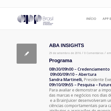
INÍCIO
APP 
ABA INSIGHTS
/
/
29 de setembro de 2016
0 Comentários
e
Programa
08h30/09h00 – Credenciamento 
09h00/09h10 – Abertura
Sandra Martinelli,
Presidente Exe
09h10/09h55 – Pesquisa –
Future
Para avaliar e demonstrar a impo
das marcas e negócios nos dias d
e a BrainJuicer desenvolveram u
ciências comportamentais para c
atributos e aspirações de maneir