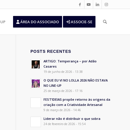
’UP
ÁREA DO ASSOCIADO
ASSOCIE-SE
POSTS RECENTES
ARTIGO: Temperança – por Adão
Casares
19 de junho de 2026 - 13:38
O QUE EU VI NO LOLLA 2026 NÃO ESTAVA
NO LINE-UP
25 de março de 2026 - 17:16
FEST’IDEIAS propõe retorno às origens da
criação com a Criatividade Artesanal
9 de março de 2026 - 14:46
Liderar não é distribuir o que sobra
24 de fevereiro de 2026 - 15:54
,