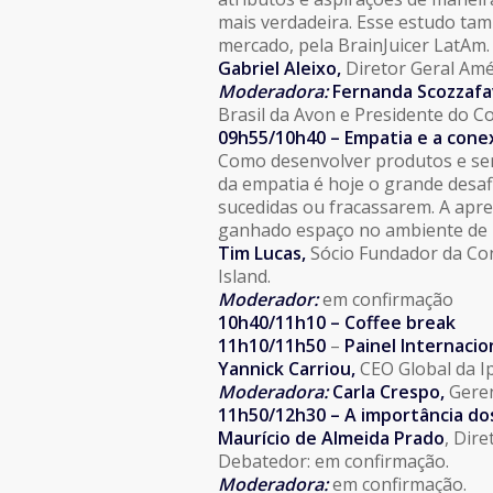
mais verdadeira. Esse estudo tam
mercado, pela BrainJuicer LatAm.
Gabriel Aleixo,
Diretor Geral Amér
Moderadora:
Fernanda Scozzafa
Brasil da Avon e Presidente do C
09h55/10h40 –
Empatia e a cone
Como desenvolver produtos e ser
da empatia é hoje o grande desaf
sucedidas ou fracassarem. A apr
ganhado espaço no ambiente de 
Tim Lucas,
Sócio Fundador da Con
Island.
Moderador:
em confirmação
10h40/11h10 – Coffee break
11h10/11h50
–
Painel Internacio
Yannick Carriou,
CEO Global da I
Moderadora:
Carla Crespo,
Geren
11h50/12h30 –
A
importância dos 
Maurício de Almeida Prado
, Dir
Debatedor: em confirmação.
Moderadora:
em confirmação.