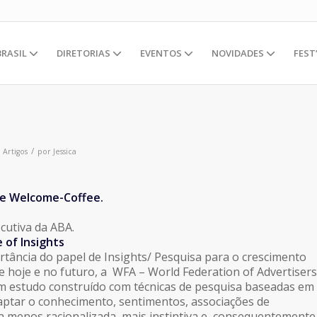
BRASIL
DIRETORIAS
EVENTOS
NOVIDADES
FEST
/
m
Artigos
por
Jessica
e Welcome-Coffee.
cutiva da ABA.
 of Insights
rtância do papel de Insights/ Pesquisa para o crescimento
e hoje e no futuro, a WFA – World Federation of Advertisers
m estudo construído com técnicas de pesquisa baseadas em
aptar o conhecimento, sentimentos, associações de
a menos racionalizada, mais instintiva e, consequentemente