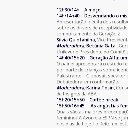
12h30/14h – Almoço
14h/14h40
–
Desvendando o mis
Apresentação inédita dos resulta
sobre os drivers de receptividad
comportamento da Geração Z.
Silvia Quintanilha,
Vice Presiden
Moderadora:
Betânia Gatai,
Gere
Unilever e Presidente do Comitê
14h40/15h20 – Geração Alfa: u
O painel apresentará o estudo re
por parte de crianças sobre iden
Palestrante – Globosat, speaker 
Debatedora: em confirmação.
Moderadora:
Karina Tosin,
Consu
de Insights da ABA.
15h20/15h50 – Coffee break
15h50/16h45 –
As angústias fem
Quais são as maiores preocupaçõ
feminino? A Avon e a ESPN se jun
nos dias de hoje. Foi feito um est