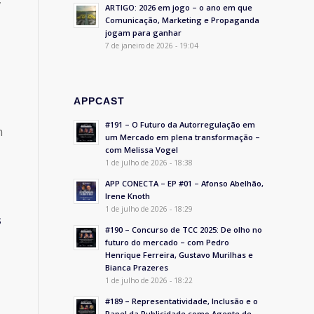
ARTIGO: 2026 em jogo – o ano em que
Comunicação, Marketing e Propaganda
jogam para ganhar
7 de janeiro de 2026 - 19:04
APPCAST
#191 – O Futuro da Autorregulação em
m
um Mercado em plena transformação –
com Melissa Vogel
1 de julho de 2026 - 18:38
APP CONECTA – EP #01 – Afonso Abelhão,
Irene Knoth
1 de julho de 2026 - 18:29
s
#190 – Concurso de TCC 2025: De olho no
futuro do mercado – com Pedro
Henrique Ferreira, Gustavo Murilhas e
Bianca Prazeres
1 de julho de 2026 - 18:22
#189 – Representatividade, Inclusão e o
Papel da Publicidade como Agente de