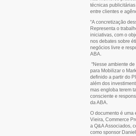
técnicas publicitári
entre clientes e agê
“A concretização des
Representa o trabalh
iniciativas, com o ob
nos debates sobre ét
negócios livre e resp
ABA.
“Nesse ambiente de c
para Mobilizar o Mar
definido a partir do 
além dos investiment
mas engloba terem t
consciente e respon
da ABA.
O documento é uma e
Vieira, Commerce P
a Q&A Associados, 
como sponsor Daniell