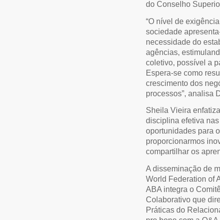
do Conselho Superio
“O nível de exigênci
sociedade apresenta
necessidade do estabe
agências, estimuland
coletivo, possível a 
Espera-se como resul
crescimento dos neg
processos”, analisa D
Sheila Vieira enfatiz
disciplina efetiva na
oportunidades para o
proporcionarmos ino
compartilhar os apre
A disseminação de me
World Federation of 
ABA integra o Comitê
Colaborativo que dir
Práticas do Relacion