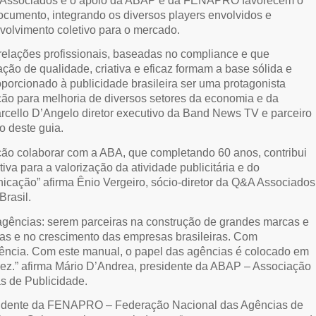
 Associados e o apoio da ABAP e da FENAPRO favorecem o
documento, integrando os diversos players envolvidos e
olvimento coletivo para o mercado.
relações profissionais, baseadas no compliance e que
ção de qualidade, criativa e eficaz formam a base sólida e
porcionado à publicidade brasileira ser uma protagonista
ção para melhoria de diversos setores da economia e da
rcello D’Angelo diretor executivo da Band News TV e parceiro
 deste guia.
ção colaborar com a ABA, que completando 60 anos, contribui
tiva para a valorização da atividade publicitária e do
nicação” afirma Ênio Vergeiro, sócio-diretor da Q&A Associados
Brasil.
agências: serem parceiras na construção de grandes marcas e
as e no crescimento das empresas brasileiras. Com
igência. Com este manual, o papel das agências é colocado em
ez.” afirma Mário D’Andrea, presidente da ABAP – Associação
as de Publicidade.
esidente da FENAPRO – Federação Nacional das Agências de