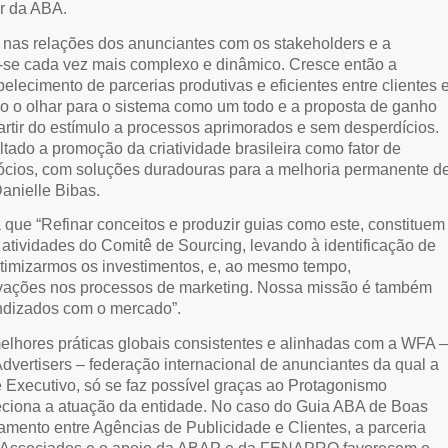
r da ABA.
a nas relações dos anunciantes com os stakeholders e a
-se cada vez mais complexo e dinâmico. Cresce então a
lecimento de parcerias produtivas e eficientes entre clientes 
o o olhar para o sistema como um todo e a proposta de ganho
partir do estímulo a processos aprimorados e sem desperdícios.
tado a promoção da criatividade brasileira como fator de
ócios, com soluções duradouras para a melhoria permanente d
anielle Bibas.
a que “Refinar conceitos e produzir guias como este, constituem
s atividades do Comitê de Sourcing, levando à identificação de
timizarmos os investimentos, e, ao mesmo tempo,
vações nos processos de marketing. Nossa missão é também
ndizados com o mercado”.
lhores práticas globais consistentes e alinhadas com a WFA –
Advertisers – federação internacional de anunciantes da qual a
 Executivo, só se faz possível graças ao Protagonismo
eciona a atuação da entidade. No caso do Guia ABA de Boas
amento entre Agências de Publicidade e Clientes, a parceria