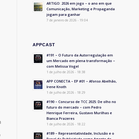
ARTIGO: 2026 em jogo – o ano em que
Comunicação, Marketing e Propaganda
jogam para ganhar
7 de janeiro de 2026 - 19:04
APPCAST
#191 – O Futuro da Autorregulação em
um Mercado em plena transformação –
com Melissa Vogel
1 de julho de 2026 - 18:38
APP CONECTA – EP #01 – Afonso Abelhão,
Irene Knoth
1 de julho de 2026 - 18:29
#190 – Concurso de TCC 2025: De olho no
futuro do mercado – com Pedro
Henrique Ferreira, Gustavo Murilhas e
Bianca Prazeres
m
1 de julho de 2026 - 18:22
#189 – Representatividade, Inclusão e o
e
Papel da Publicidade como Agente de