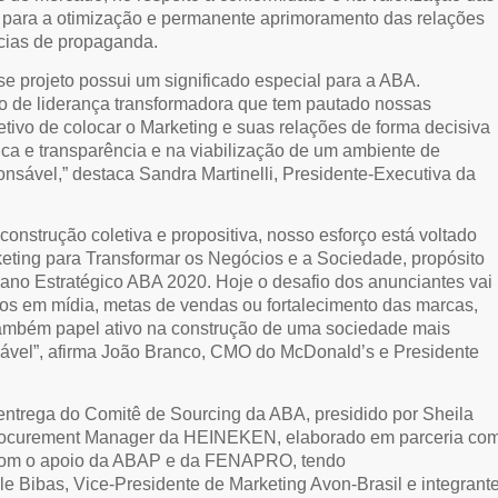
as para a otimização e permanente aprimoramento das relações
ncias de propaganda.
se projeto possui um significado especial para a ABA.
o de liderança transformadora que tem pautado nossas
jetivo de colocar o Marketing e suas relações de forma decisiva
ica e transparência e na viabilização de um ambiente de
onsável,” destaca Sandra Martinelli, Presidente-Executiva da
onstrução coletiva e propositiva, nosso esforço está voltado
keting para Transformar os Negócios e a Sociedade, propósito
Plano Estratégico ABA 2020. Hoje o desafio dos anunciantes vai
os em mídia, metas de vendas ou fortalecimento das marcas,
ambém papel ativo na construção de uma sociedade mais
sável”, afirma João Branco, CMO do McDonald’s e Presidente
ntrega do Comitê de Sourcing da ABA, presidido por Sheila
rocurement Manager da HEINEKEN, elaborado em parceria co
com o apoio da ABAP e da FENAPRO, tendo
e Bibas, Vice-Presidente de Marketing Avon-Brasil e integrant