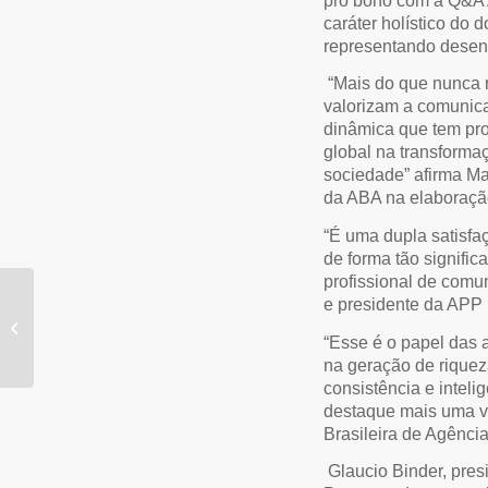
pro bono com a Q&A
caráter holístico do 
representando desenv
“Mais do que nunca 
valorizam a comunica
dinâmica que tem pro
global na transforma
sociedade” afirma Ma
da ABA na elaboração
“É uma dupla satisfa
de forma tão significa
profissional de comu
Antoninho Rossini
e presidente da APP 
lança o livro "Mano
Véio", sobre a
“Esse é o papel das 
trajetória...
na geração de riquez
consistência e intel
destaque mais uma v
Brasileira de Agênci
Glaucio Binder, pr