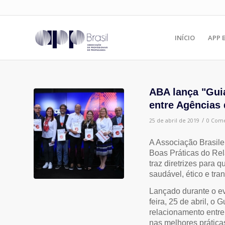
INÍCIO
APP 
ABA lança "Gui
entre Agências 
/
25 de abril de 2019
0 Come
A Associação Brasile
Boas Práticas do Rel
traz diretrizes para
saudável, ético e tra
Lançado durante o e
feira, 25 de abril, o
relacionamento entre
nas melhores prática