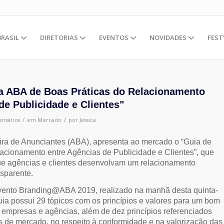
BRASIL
DIRETORIAS
EVENTOS
NOVIDADES
FEST
a ABA de Boas Práticas do Relacionamento
de Publicidade e Clientes"
/
/
ntários
em
Mercado
por
Jessica
ira de Anunciantes (ABA), apresenta ao mercado o “Guia de
acionamento entre Agências de Publicidade e Clientes”, que
 que agências e clientes desenvolvam um relacionamento
nsparente.
vento Branding@ABA 2019, realizado na manhã desta quinta-
 Guia possui 29 tópicos com os princípios e valores para um bom
 empresas e agências, além de dez princípios referenciados
s de mercado, no respeito à conformidade e na valorização das