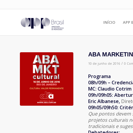
INÍCIO
APP 
ABA MARKETI
/
10 de junho de 2016
0 Com
Programa
08h/09h – Credenc
MC: Claudio Cotrim
09h/09h05: Abertu
Eric Albanese,
Diret
09h05/09h50: Crité
Que pontos devem s
projetos culturais n
tradicionais e sug
Debatedores: