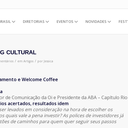
BRASIL
DIRETORIAS
EVENTOS
NOVIDADES
FEST
NG CULTURAL
/
/
entários
em
Artigos
por
Jessica
iamento e Welcome Coffee
ra
or de Comunicação da Oi e Presidente da ABA – Capítulo Rio
rios acertados, resultados idem
er levados em consideração na hora de escolher os
os quais vale a pena investir? As polices de investidores já
estões de caminhos para quem quer seguir seus passos