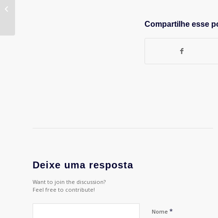
Arthur Tupinambá – CEO da LQDI
Compartilhe esse p
Deixe uma resposta
Want to join the discussion?
Feel free to contribute!
*
Nome