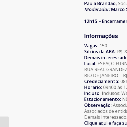
Paula Brandão,
Sóci
Moderador:
Marco 
12h15 – Encerrame
Informações
Vagas:
150
Sócios da ABA:
R$ 7
Demais interessado
Local:
ESPAÇO FUR
RUA REAL GRANDEZ
RIO DE JANEIRO – R
Credeciamento:
08h
Horário:
09h00 às 1
Incluso:
Inclusos: We
Estacionamento:
Nã
Observação:
Associ
Associados de entid
Demais interessados
Clique aqui e faça su