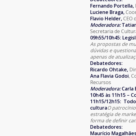
Fernando Portella
,
Luciene Braga,
Coor
Flavio Helder,
CEO d
Moderadora:
Tatia
Secretaria de Cultur
09h55/10h45: Legis
As propostas de mud
dúvidas e questiona
apenas de atualizaç
Debatedores:
Ricardo Ohtake,
Di
Ana Flavia Godoi
, C
Recursos
Moderadora:
Carla 
10h45 às 11h15 – C
11h15/12h15: Todos
cultura
O patrocínio
estratégia de marke
forma de definir c
Debatedores:
Maurício Magalhãe