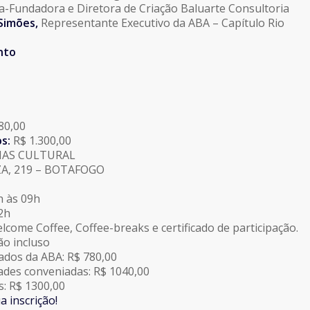
a-Fundadora e Diretora de Criação Baluarte Consultoria
Simões,
Representante Executivo da ABA – Capítulo Rio
nto
80,00
s:
R$ 1.300,00
NAS CULTURAL
A, 219 – BOTAFOGO
J
 às 09h
2h
lcome Coffee, Coffee-breaks e certificado de participação.
o incluso
ados da ABA: R$ 780,00
ades conveniadas: R$ 1040,00
: R$ 1300,00
a inscrição!