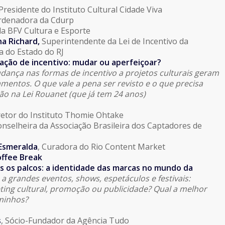
Presidente do Instituto Cultural Cidade Viva
denadora da Cdurp
a BFV Cultura e Esporte
na Richard,
Superintendente da Lei de Incentivo da
a do Estado do RJ
lação de incentivo: mudar ou aperfeiçoar?
ança nas formas de incentivo a projetos culturais geram
mentos. O que vale a pena ser revisto e o que precisa
ão na Lei Rouanet (que já tem 24 anos)
retor do Instituto Thomie Ohtake
onselheira da Associação Brasileira dos Captadores de
Esmeralda
, Curadora do Rio Content Market
offee Break
 os palcos: a identidade das marcas no mundo da
 a grandes eventos, shows, espetáculos e festivais:
ting cultural, promoção ou publicidade? Qual a melhor
aminhos?
s
, Sócio-Fundador da Agência Tudo