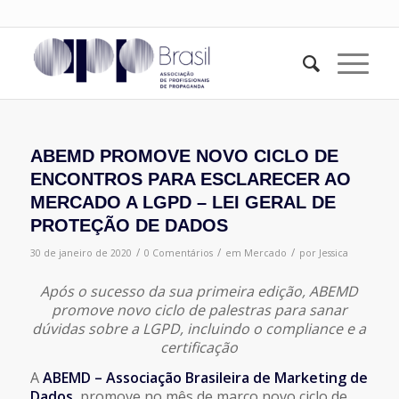
ABEMD PROMOVE NOVO CICLO DE
ENCONTROS PARA ESCLARECER AO
MERCADO A LGPD – LEI GERAL DE
PROTEÇÃO DE DADOS
/
/
/
30 de janeiro de 2020
0 Comentários
em
Mercado
por
Jessica
Após o sucesso da sua primeira edição, ABEMD
promove novo ciclo de palestras para sanar
dúvidas sobre a LGPD, incluindo o compliance e a
certificação
A
ABEMD – Associação Brasileira de Marketing de
Dados
, promove no mês de março novo ciclo de