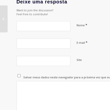
Deixe uma resposta
Want to join the discussion?
Felipe Ramirez Lakhovsky –
Feel free to contribute!
Creative Development and
MarComs Regional Director,...
*
Nome
*
E-mail
Site
Salvar meus dados neste navegador para a próxima vez que e