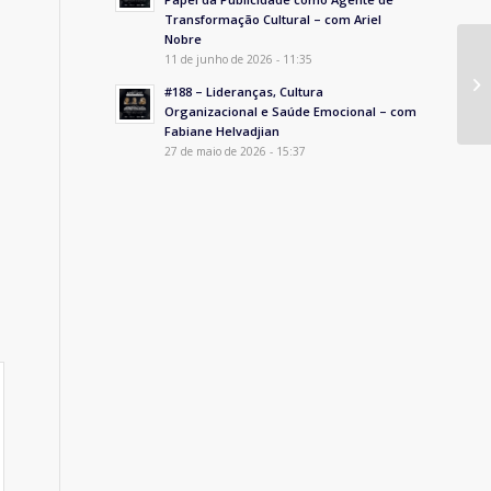
Transformação Cultural – com Ariel
Nobre
11 de junho de 2026 - 11:35
Ad
#188 – Lideranças, Cultura
Organizacional e Saúde Emocional – com
Fabiane Helvadjian
27 de maio de 2026 - 15:37