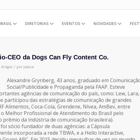
BRASIL
DIRETORIAS
EVENTOS
NOVIDADES
FEST
io-CEO da Dogs Can Fly Content Co.
/
m
Artigos
por
Jessica
Alexandre Grynberg, 43 anos, graduado em Comunicaçã
Social/Publicidade e Propaganda pela FAAP. Esteve
ortantes agências de comunicação do país, como: Lew, Lara,
e participou das estratégias de comunicação de grandes
RF Alimentos, Coca-Cola, Grendene, Nívea, AmBev, entre
2 o Melhor Profissional de Atendimento do Brasil pelo
 prêmio da indústria de comunicação brasileira).
foi sócio fundador de duas agências: a Cápsula
nte incorporada a rede TBWA, e a Hello Interactive,
m o Grupo ABC. Em 2015 decidiu mergulhar de vez no mundo