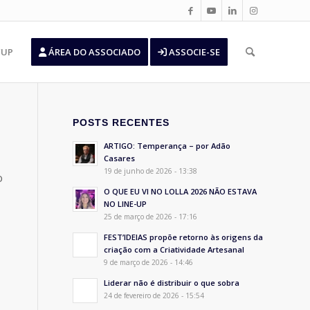
’UP
ÁREA DO ASSOCIADO
ASSOCIE-SE
POSTS RECENTES
ARTIGO: Temperança – por Adão
Casares
19 de junho de 2026 - 13:38
o
O QUE EU VI NO LOLLA 2026 NÃO ESTAVA
NO LINE-UP
25 de março de 2026 - 17:16
FEST’IDEIAS propõe retorno às origens da
criação com a Criatividade Artesanal
9 de março de 2026 - 14:46
Liderar não é distribuir o que sobra
24 de fevereiro de 2026 - 15:54