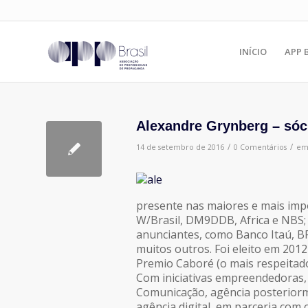
INÍCIO
APP 
Alexandre Grynberg – sóc
/
/
14 de setembro de 2016
0 Comentários
e
presente nas maiores e mais imp
W/Brasil, DM9DDB, Africa e NBS; 
anunciantes, como Banco Itaú, B
muitos outros. Foi eleito em 201
Premio Caboré (o mais respeitado
Com iniciativas empreendedoras, 
Comunicação, agência posteriorme
agência digital, em parceria co