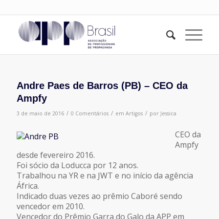
Andre Paes de Barros (PB) – CEO da
Ampfy
/
/
/
3 de maio de 2016
0 Comentários
em
Artigos
por
Jessica
CEO da
Ampfy
desde fevereiro 2016.
Foi sócio da Loducca por 12 anos.
Trabalhou na YR e na JWT e no início da agência
África.
Indicado duas vezes ao prêmio Caboré sendo
vencedor em 2010.
Vencedor do Prêmio Garra do Galo da APP em