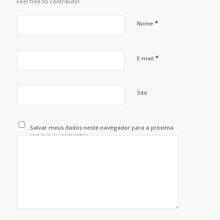
Feel free to contribute!
*
Nome
*
E-mail
Site
Salvar meus dados neste navegador para a próxima
vez que eu comentar.