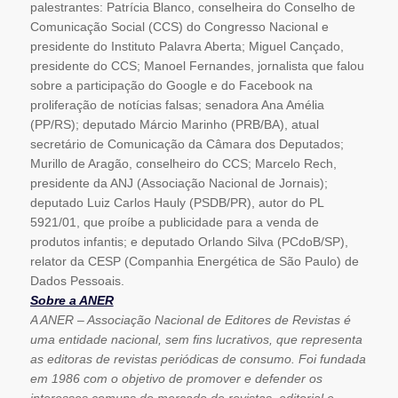
palestrantes: Patrícia Blanco, conselheira do Conselho de
Comunicação Social (CCS) do Congresso Nacional e
presidente do Instituto Palavra Aberta; Miguel Cançado,
presidente do CCS; Manoel Fernandes, jornalista que falou
sobre a participação do Google e do Facebook na
proliferação de notícias falsas; senadora Ana Amélia
(PP/RS); deputado Márcio Marinho (PRB/BA), atual
secretário de Comunicação da Câmara dos Deputados;
Murillo de Aragão, conselheiro do CCS; Marcelo Rech,
presidente da ANJ (Associação Nacional de Jornais);
deputado Luiz Carlos Hauly (PSDB/PR), autor do PL
5921/01, que proíbe a publicidade para a venda de
produtos infantis; e deputado Orlando Silva (PCdoB/SP),
relator da CESP (Companhia Energética de São Paulo) de
Dados Pessoais.
Sobre a ANER
A ANER – Associação Nacional de Editores de Revistas é
uma entidade nacional, sem fins lucrativos, que representa
as editoras de revistas periódicas de consumo. Foi fundada
em 1986 com o objetivo de promover e defender os
interesses comuns do mercado de revistas, editorial e