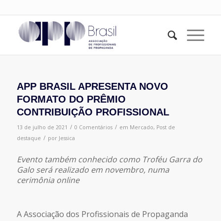
APP BRASIL APRESENTA NOVO
FORMATO DO PRÊMIO
CONTRIBUIÇÃO PROFISSIONAL
/
/
13 de julho de 2021
0 Comentários
em
Mercado
,
Post de
/
destaque
por
Jessica
Evento também conhecido como Troféu Garra do
Galo será realizado em novembro, numa
cerimônia online
A Associação dos Profissionais de Propaganda