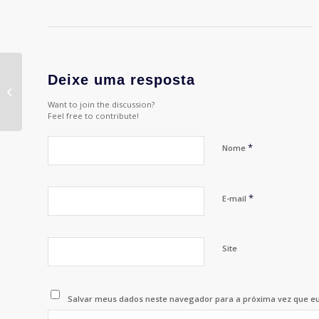
Deixe uma resposta
APP Brasil formaliza
adesão ao CENP
Want to join the discussion?
Feel free to contribute!
*
Nome
*
E-mail
Site
Salvar meus dados neste navegador para a próxima vez que e