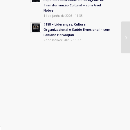
Transformação Cultural – com Ariel
Nobre
11 de junho de 2026 - 11:35
#188 – Lideranças, Cultura
Organizacional e Saúde Emocional – com
C
Fabiane Helvadjian
GE
27 de maio de 2026 - 15:37