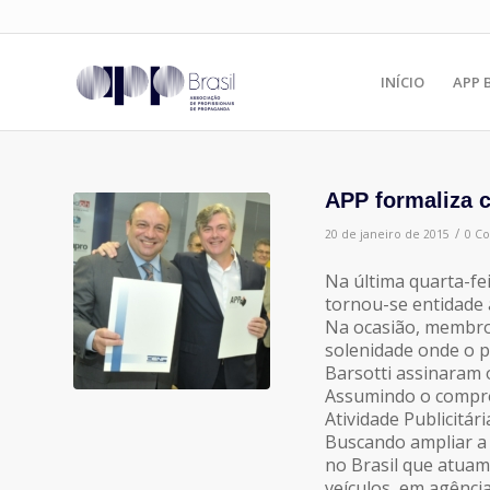
INÍCIO
APP 
APP formaliza
/
20 de janeiro de 2015
0 C
Na última quarta-fe
tornou-se entidade
Na ocasião, membro
solenidade onde o p
Barsotti assinaram 
Assumindo o compro
Atividade Publicitár
Buscando ampliar a 
no Brasil que atuam
veículos, em agênci