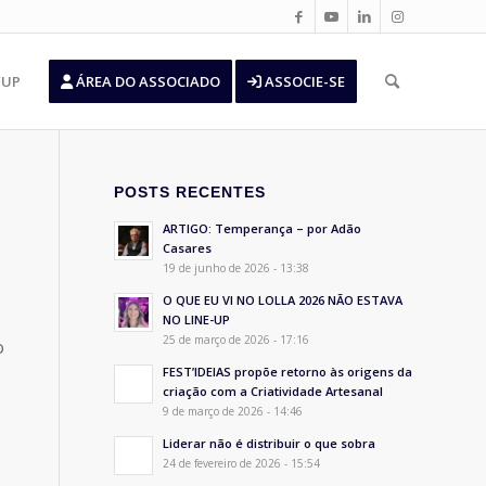
’UP
ÁREA DO ASSOCIADO
ASSOCIE-SE
POSTS RECENTES
ARTIGO: Temperança – por Adão
Casares
19 de junho de 2026 - 13:38
O QUE EU VI NO LOLLA 2026 NÃO ESTAVA
NO LINE-UP
25 de março de 2026 - 17:16
o
FEST’IDEIAS propõe retorno às origens da
criação com a Criatividade Artesanal
9 de março de 2026 - 14:46
Liderar não é distribuir o que sobra
24 de fevereiro de 2026 - 15:54