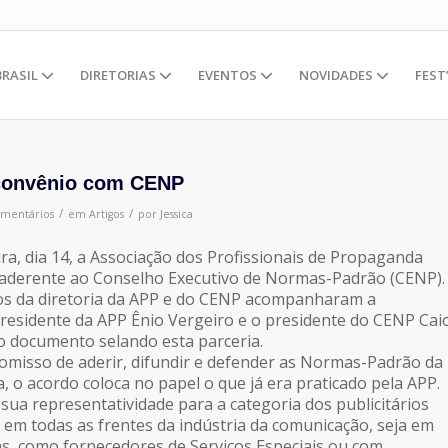
BRASIL
DIRETORIAS
EVENTOS
NOVIDADES
FEST
 convênio com CENP
/
/
omentários
em
Artigos
por
Jessica
ira, dia 14, a Associação dos Profissionais de Propaganda
 aderente ao Conselho Executivo de Normas-Padrão (CENP).
s da diretoria da APP e do CENP acompanharam a
residente da APP Ênio Vergeiro e o presidente do CENP Cai
o documento selando esta parceria.
misso de aderir, difundir e defender as Normas-Padrão da
ia, o acordo coloca no papel o que já era praticado pela APP.
sua representatividade para a categoria dos publicitários
 em todas as frentes da indústria da comunicação, seja em
as, como fornecedores de Serviços Especiais ou com