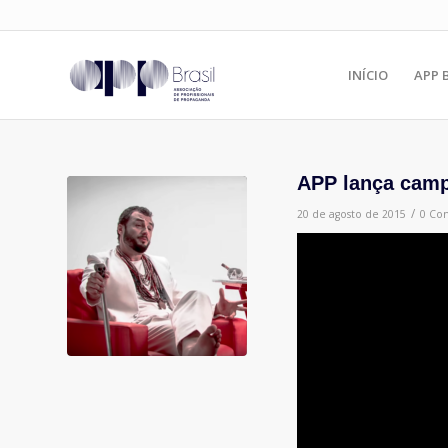
INÍCIO
APP 
APP lança camp
/
20 de agosto de 2015
0 Co