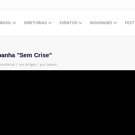
BRASIL
DIRETORIAS
EVENTOS
NOVIDADES
FEST
anha "Sem Crise"
/
/
mentários
em
Artigos
por
Jessica