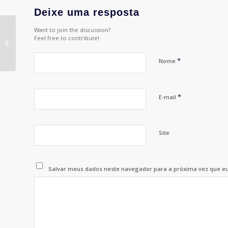
Deixe uma resposta
Cerimonia de
Want to join the discussion?
Premiação do
Feel free to contribute!
FestDigital 2015
acontece nesta sexta
*
Nome
*
E-mail
Site
Salvar meus dados neste navegador para a próxima vez que e