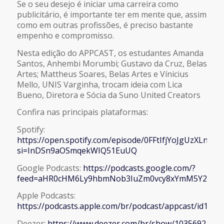
Se o seu desejo é iniciar uma carreira como
publicitário, é importante ter em mente que, assim
como em outras profissões, é preciso bastante
empenho e compromisso.
Nesta edição do APPCAST, os estudantes Amanda
Santos, Anhembi Morumbi; Gustavo da Cruz, Belas
Artes; Mattheus Soares, Belas Artes e Vínicius
Mello, UNIS Varginha, trocam ideia com Lica
Bueno, Diretora e Sócia da Suno United Creators
Confira nas principais plataformas:
Spotify:
https://open.spotify.com/episode/0FFtIfjYoJgUzXLnf20
si=InDSn9aOSmqekWIQ51EuUQ
Google Podcasts:
https://podcasts.google.com/?
feed=aHR0cHM6Ly9hbmNob3IuZm0vcy8xYmM5Y2ZmM
Apple Podcasts:
https://podcasts.apple.com/br/podcast/appcast/id150
Deezer:
https://www.deezer.com/br/show/1035692