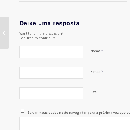
Deixe uma resposta
27º Jogos Publicitários
Want to join the discussion?
da APP – Futsal
Feel free to contribute!
*
Nome
*
E-mail
Site
Salvar meus dados neste navegador para a próxima vez que e