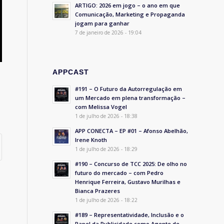
ARTIGO: 2026 em jogo – o ano em que
Comunicação, Marketing e Propaganda
jogam para ganhar
7 de janeiro de 2026 - 19:04
APPCAST
,
#191 – O Futuro da Autorregulação em
um Mercado em plena transformação –
com Melissa Vogel
1 de julho de 2026 - 18:38
APP CONECTA – EP #01 – Afonso Abelhão,
Irene Knoth
1 de julho de 2026 - 18:29
#190 – Concurso de TCC 2025: De olho no
futuro do mercado – com Pedro
Henrique Ferreira, Gustavo Murilhas e
Bianca Prazeres
1 de julho de 2026 - 18:22
#189 – Representatividade, Inclusão e o
Papel da Publicidade como Agente de