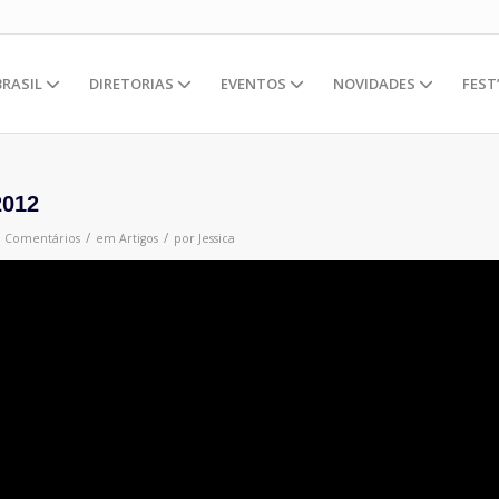
BRASIL
DIRETORIAS
EVENTOS
NOVIDADES
FEST
2012
/
/
0 Comentários
em
Artigos
por
Jessica