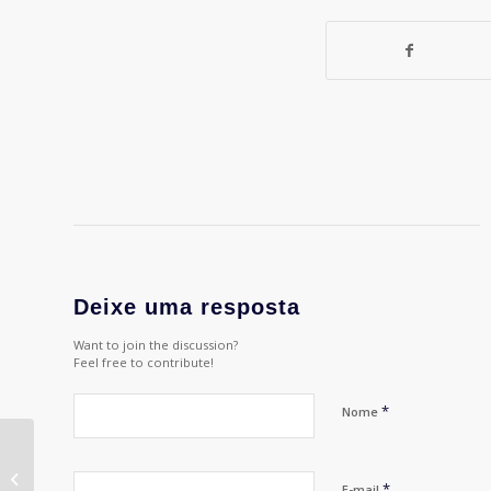
Deixe uma resposta
Want to join the discussion?
Feel free to contribute!
*
Nome
Sedam VW, G.E.
Karman Ghia,
*
E-mail