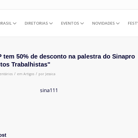
BRASIL
DIRETORIAS
EVENTOS
NOVIDADES
FEST
 tem 50% de desconto na palestra do Sinapro
tos Trabalhistas"
/
/
ntários
em
Artigos
por
Jessica
ost