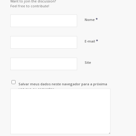
Want to join the discussion?
Feel free to contribute!
*
Nome
*
E-mail
Site
Salvar meus dados neste navegador para a próxima
vez que eu comentar.