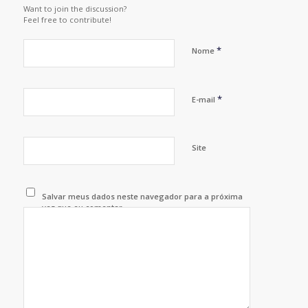
Want to join the discussion?
Feel free to contribute!
*
Nome
*
E-mail
Site
Salvar meus dados neste navegador para a próxima
vez que eu comentar.