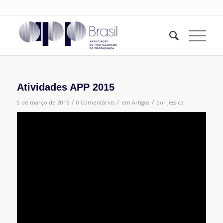
Atividades APP 2015
/
/
/
5 de março de 2016
0 Comentários
em
Artigos
por
Jessica