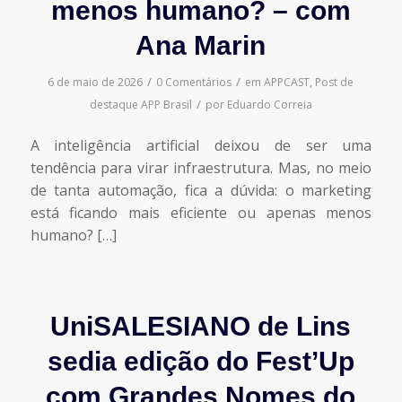
menos humano? – com
Ana Marin
/
/
6 de maio de 2026
0 Comentários
em
APPCAST
,
Post de
/
destaque
APP Brasil
por
Eduardo Correia
A inteligência artificial deixou de ser uma
tendência para virar infraestrutura. Mas, no meio
de tanta automação, fica a dúvida: o marketing
está ficando mais eficiente ou apenas menos
humano? […]
UniSALESIANO de Lins
sedia edição do Fest’Up
com Grandes Nomes do