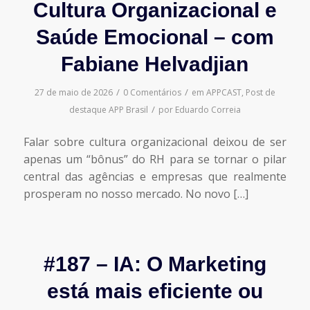
Cultura Organizacional e
Saúde Emocional – com
Fabiane Helvadjian
/
/
27 de maio de 2026
0 Comentários
em
APPCAST
,
Post de
/
destaque
APP Brasil
por
Eduardo Correia
Falar sobre cultura organizacional deixou de ser
apenas um “bônus” do RH para se tornar o pilar
central das agências e empresas que realmente
prosperam no nosso mercado. No novo […]
#187 – IA: O Marketing
está mais eficiente ou