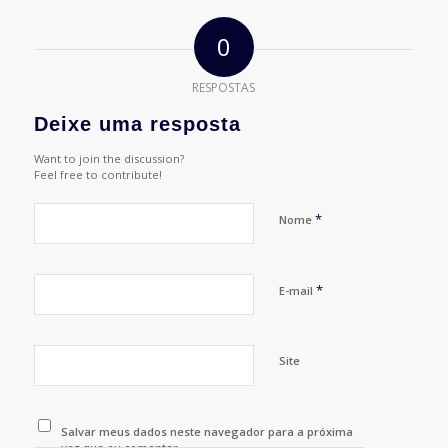
0
RESPOSTAS
Deixe uma resposta
Want to join the discussion?
Feel free to contribute!
*
Nome
*
E-mail
Site
Salvar meus dados neste navegador para a próxima
vez que eu comentar.