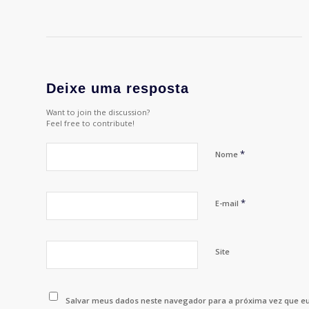
Deixe uma resposta
Want to join the discussion?
Feel free to contribute!
*
Nome
*
E-mail
Site
Salvar meus dados neste navegador para a próxima vez que e