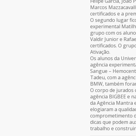
Felipe Garcia, João
Marcos Mazzacavallo
certificados e a pre
O segundo lugar fi
experimental Matil
grupo com os alunos
Valdir Junior e Raf
certificados. O gr
Ativação.
Os alunos da Univer
agência experiment
Sangue – Hemocentr
Tadeu, com a agênc
BMW, também foram f
O corpo de jurados
agência BIGBEE e n
da Agência Mantra e
elogiaram a qualid
comprometimento do
dicas que podem au
trabalho e construi