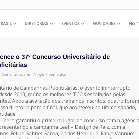
BRASIL
DIRETORIAS
EVENTOS
NOVIDADES
FEST
ence o 37º Concurso Universitário de
icitárias
/
/
0 Comentários
em
Artigos
por
Jessica
tário de Campanhas Publicitárias, o evento ininterrupto
desde 2013, reúne os melhores TCC’s escolhidos pelas
ntes. Após a avaliação dos trabalhos inscritos, quatro foram
ssa diretoria para a final, que aconteceu no último sábado,
ntidade.
Líbero garantiu o primeiro lugar do concurso com a agênci
presentando a campanha Leaf – Design de Raiz, com a
nos: Felipe Gabriel Garcia, Carlos Henrique, Fabio Vannucci,