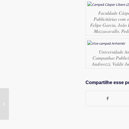
Faculdade Cáspe
Publicitárias com 
Felipe Garcia, João
Mazzacavallo, Pedr
Universidade A
Campanhas Publicit
Andreozzi, Valdir J
Compartilhe esse p
Fim do recesso APP