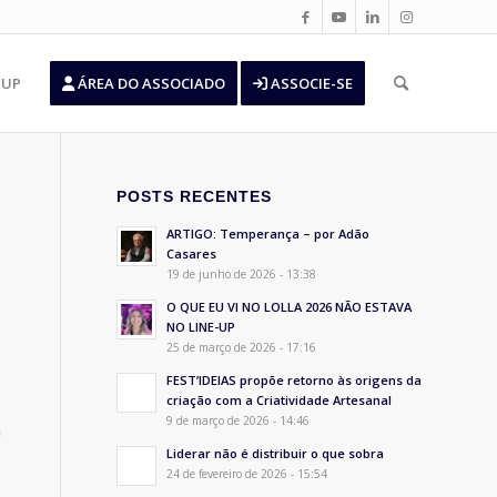
’UP
ÁREA DO ASSOCIADO
ASSOCIE-SE
POSTS RECENTES
ARTIGO: Temperança – por Adão
Casares
19 de junho de 2026 - 13:38
O QUE EU VI NO LOLLA 2026 NÃO ESTAVA
NO LINE-UP
25 de março de 2026 - 17:16
FEST’IDEIAS propõe retorno às origens da
criação com a Criatividade Artesanal
9 de março de 2026 - 14:46
a
Liderar não é distribuir o que sobra
24 de fevereiro de 2026 - 15:54