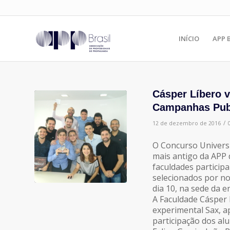
INÍCIO
APP 
Cásper Líbero v
Campanhas Publ
/
12 de dezembro de 2016
O Concurso Universi
mais antigo da APP 
faculdades participa
selecionados por no
dia 10, na sede da e
A Faculdade Cásper 
experimental Sax, a
participação dos alu