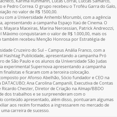
 Pacheco, Karima Ruhmann, Lucas Corral, Luccas Samarco,
 e Pedro Correa. O grupo recebeu o Troféu Garra do Galo,
miação no valor de R$ 1500,00.
cou com a Universidade Anhembi Morumbi, com a agência
ha, apresentando a campanha Espaço Itaú de Cinema. O
: Mayara Maceiras, Marina Nercessian, Patrick Andreozzi,
ael Máximo conquistaram o valor de R$ 1.000,00, mais os
upo também recebeu Menção Honrosa por Estratégia de
sidade Cruzeiro do Sul – Campus Anália Franco, com a
al Hashtag Publicidade, apresentando a campanha Pró
o de São Paulo e os alunos da Universidade São Judas
ia experimental Supernova apresentando a campanha
inalistas e ficaram com a terceira colocação.
 composto por Afonso Abelhão, Sócio fundador e CEO na
a DATACUBO; Ana Carolina Campanili, Executiva de Contas
 Ricardo Chester, Diretor de Criação na Almap/BBDO
ade dos trabalhos e se surpreenderam com o
 conteúdo apresentado, além disso, pontuaram algumas
xiliar aos recém formados a ingressarem no mercado de
r uma carreira de sucesso.