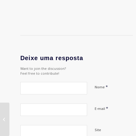
Deixe uma resposta
Want to join the discussion?
Feel free to contribute!
*
Nome
*
E-mail
APP Brasil Promove
“Portas Abertas”,
Workshop com
especialistas em
Site
Distribuição...