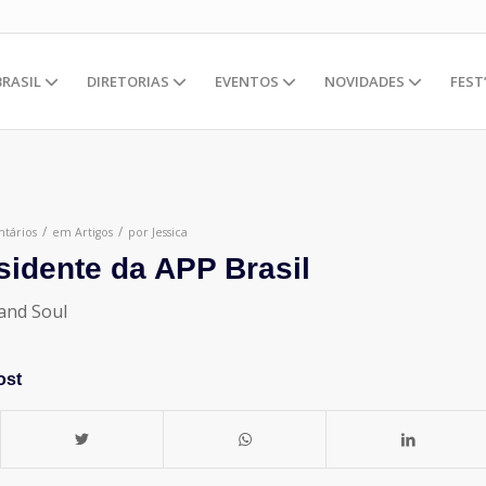
BRASIL
DIRETORIAS
EVENTOS
NOVIDADES
FEST
/
/
tários
em
Artigos
por
Jessica
sidente da APP Brasil
and Soul
ost