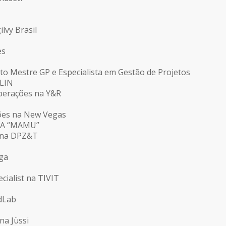
ilvy Brasil
es
uto Mestre GP e Especialista em Gestão de Projetos
LIN
Operações na Y&R
ões na New Vegas
A “MAMU”
s na DPZ&T
ga
cialist na TIVIT
dLab
na Jüssi