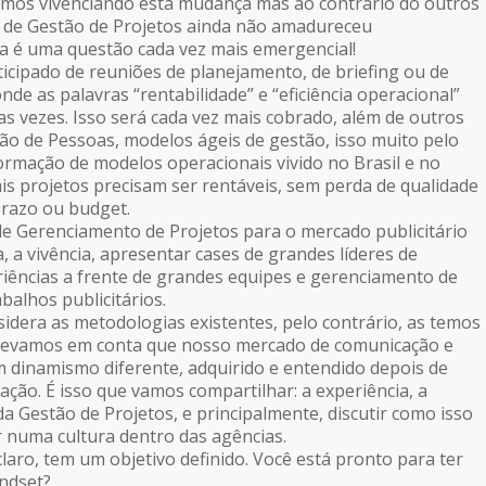
tamos vivenciando esta mudança mas ao contrário do outros
a de Gestão de Projetos ainda não amadureceu
ta é uma questão cada vez mais emergencial!
ticipado de reuniões de planejamento, de briefing ou de
de as palavras “rentabilidade” e “eficiência operacional”
 vezes. Isso será cada vez mais cobrado, além de outros
o de Pessoas, modelos ágeis de gestão, isso muito pelo
rmação de modelos operacionais vivido no Brasil e no
s projetos precisam ser rentáveis, sem perda de qualidade
razo ou budget.
de Gerenciamento de Projetos para o mercado publicitário
a, a vivência, apresentar cases de grandes líderes de
riências a frente de grandes equipes e gerenciamento de
abalhos publicitários.
idera as metodologias existentes, pelo contrário, as temos
levamos em conta que nosso mercado de comunicação e
m dinamismo diferente, adquirido e entendido depois de
ção. É isso que vamos compartilhar: a experiência, a
 da Gestão de Projetos, e principalmente, discutir como isso
 numa cultura dentro das agências.
laro, tem um objetivo definido. Você está pronto para ter
ndset?