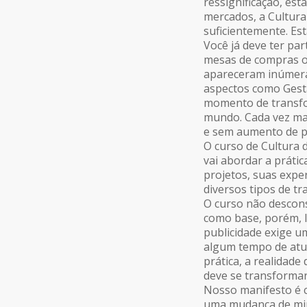
ressignificação, es
mercados, a Cultur
suficientemente. Es
Você já deve ter par
mesas de compras on
apareceram inúmeras
aspectos como Gestã
momento de transfo
mundo. Cada vez mai
e sem aumento de p
O curso de Cultura 
vai abordar a prátic
projetos, suas expe
diversos tipos de tr
O curso não descons
como base, porém, 
publicidade exige u
algum tempo de atua
prática, a realidade
deve se transformar
Nosso manifesto é c
uma mudança de mi