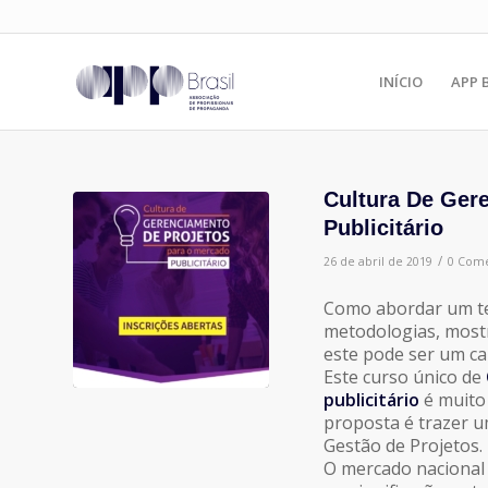
INÍCIO
APP 
Cultura De Ger
Publicitário
/
26 de abril de 2019
0 Come
Como abordar um te
metodologias, mostr
este pode ser um ca
Este curso único de
publicitário
é muito 
proposta é trazer u
Gestão de Projetos.
O mercado nacional