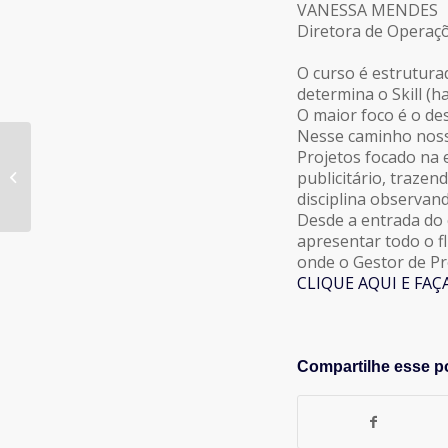
VANESSA MENDES
Diretora de Operaç
O curso é estrutur
determina o Skill (h
O maior foco é o de
Nesse caminho nosso
Projetos focado na 
Provocação GA&N com
publicitário, trazen
Antônio Lino
disciplina observan
Desde a entrada do 
apresentar todo o f
onde o Gestor de Pr
CLIQUE AQUI E FAÇ
Compartilhe esse p