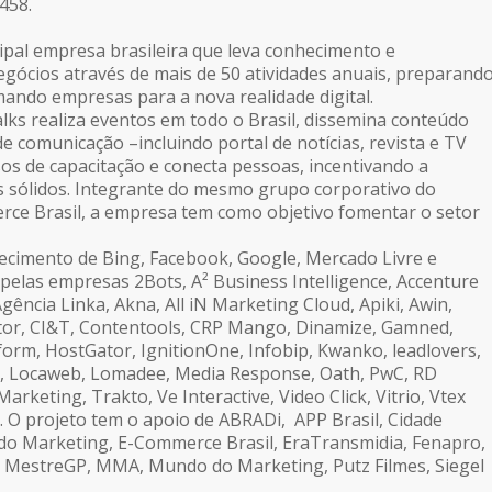
458.
cipal empresa brasileira que leva conhecimento e
gócios através de mais de 50 atividades anuais, preparand
ando empresas para a nova realidade digital.
alks realiza eventos em todo o Brasil, dissemina conteúdo
e comunicação –incluindo portal de notícias, revista e TV
sos de capacitação e conecta pessoas, incentivando a
 sólidos. Integrante do mesmo grupo corporativo do
ce Brasil, a empresa tem como objetivo fomentar o setor
ecimento de Bing, Facebook, Google, Mercado Livre e
 pelas empresas 2Bots, A² Business Intelligence, Accenture
 Agência Linka, Akna, All iN Marketing Cloud, Apiki, Awin,
or, CI&T, Contentools, CRP Mango, Dinamize, Gamned,
aform, HostGator, IgnitionOne, Infobip, Kwanko, leadlovers,
n, Locaweb, Lomadee, Media Response, Oath, PwC, RD
arketing, Trakto, Ve Interactive, Video Click, Vitrio, Vtex
h. O projeto tem o apoio de ABRADi, APP Brasil, Cidade
 do Marketing, E-Commerce Brasil, EraTransmidia, Fenapro,
s, MestreGP, MMA, Mundo do Marketing, Putz Filmes, Siegel