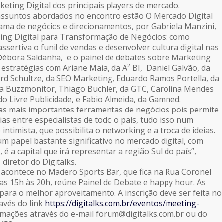
keting Digital dos principais players de mercado.
 assuntos abordados no encontro estão O Mercado Digital
ama de negócios e direcionamentos, por Gabriela Manzini,
ting Digital para Transformação de Negócios: como
ssertiva o funil de vendas e desenvolver cultura digital nas
Débora Saldanha, e o painel de debates sobre Marketing
e estratégias com Ariane Maia, da A² BI, Daniel Galvão, da
d Schultze, da SEO Marketing, Eduardo Ramos Portella, da
da Buzzmonitor, Thiago Buchler, da GTC, Carolina Mendes
 Livre Publicidade, e Fabio Almeida, da Gamned.
as mais importantes ferramentas de negócios pois permite
ias entre especialistas de todo o país, tudo isso num
intimista, que possibilita o networking e a troca de ideias.
m papel bastante significativo no mercado digital, com
 é a capital que irá representar a região Sul do país”,
 diretor do Digitalks.
 acontece no Madero Sports Bar, que fica na Rua Coronel
 das 15h às 20h, reúne Painel de Debate e happy hour. As
 para o melhor aproveitamento. A inscrição deve ser feita no
ravés do link
https://digitalks.com.br/eventos/meeting-
ormações através do e-mail forum@digitalks.com.br ou do