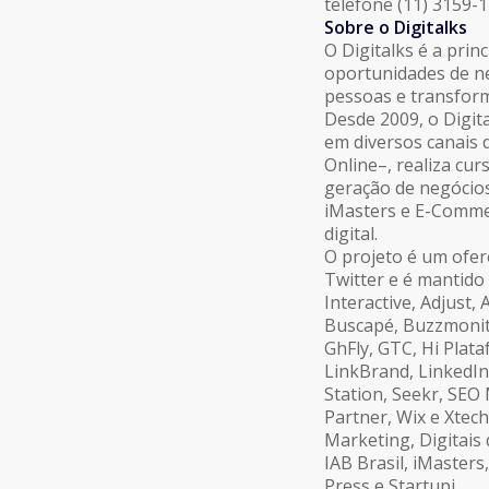
telefone (11) 3159-1
Sobre o Digitalks
O Digitalks é a prin
oportunidades de ne
pessoas e transform
Desde 2009, o Digit
em diversos canais d
Online–, realiza cur
geração de negócios
iMasters e E-Commer
digital.
O projeto é um ofer
Twitter e é mantido
Interactive, Adjust,
Buscapé, Buzzmonit
GhFly, GTC, Hi Plat
LinkBrand, LinkedI
Station, Seekr, SEO M
Partner, Wix e Xtec
Marketing, Digitais
IAB Brasil, iMaster
Press e Startupi.