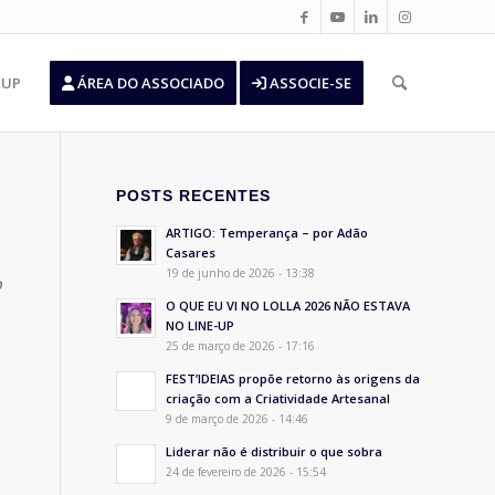
’UP
ÁREA DO ASSOCIADO
ASSOCIE-SE
POSTS RECENTES
ARTIGO: Temperança – por Adão
Casares
19 de junho de 2026 - 13:38
o
O QUE EU VI NO LOLLA 2026 NÃO ESTAVA
NO LINE-UP
25 de março de 2026 - 17:16
FEST’IDEIAS propõe retorno às origens da
criação com a Criatividade Artesanal
9 de março de 2026 - 14:46
Liderar não é distribuir o que sobra
24 de fevereiro de 2026 - 15:54