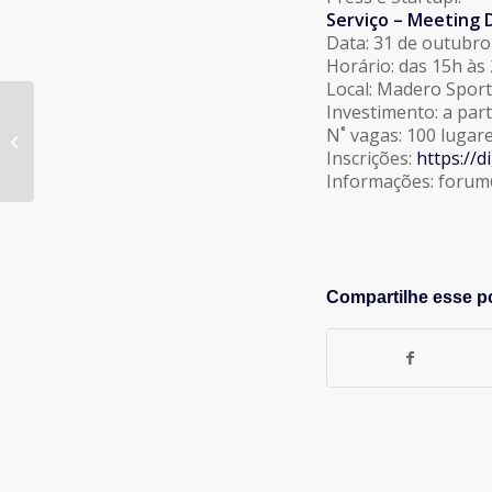
Serviço – Meetin
Data: 31 de outubro 
Horário: das 15h às
Local: Madero Sports
Dr. Paulo Gomes
Investimento: a part
participa do Prograna
N˚ vagas: 100 lugar
GNP falando sobre
Inscrições:
https://d
Entidade Depositár...
Informações: forum@
Compartilhe esse p