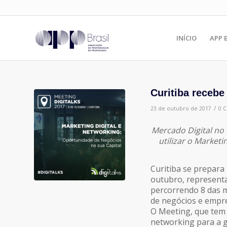
INÍCIO
APP 
Curitiba recebe
/
23 de outubro de 2017
0 
Mercado Digital no 
utilizar o Market
Curitiba se prepara
outubro, representa
percorrendo 8 das ma
de negócios e empre
O Meeting, que tem 
networking para a g