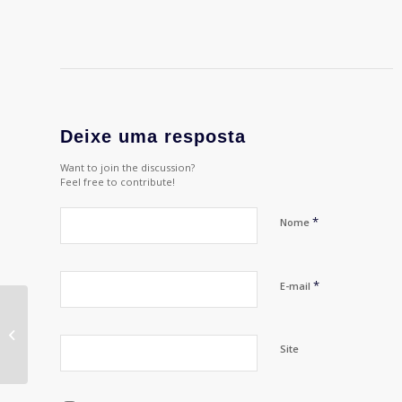
Deixe uma resposta
Want to join the discussion?
Feel free to contribute!
*
Nome
*
E-mail
1º MICE Fórum de
COMPETITIVIDADE
Site