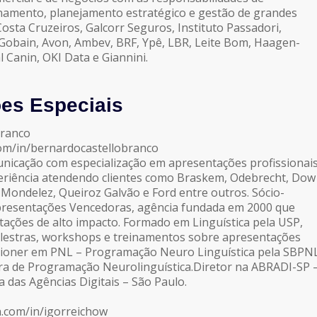
namento, planejamento estratégico e gestão de grandes
 Costa Cruzeiros, Galcorr Seguros, Instituto Passadori,
 Gobain, Avon, Ambev, BRF, Ypê, LBR, Leite Bom, Haagen-
l Canin, OKI Data e Giannini.
ões Especiais
Branco
.com/in/bernardocastellobranco
unicação com especialização em apresentações profissionai
eriência atendendo clientes como Braskem, Odebrecht, Dow
 Mondelez, Queiroz Galvão e Ford entre outros. Sócio-
Apresentações Vencedoras, agência fundada em 2000 que
ações de alto impacto. Formado em Linguística pela USP,
lestras, workshops e treinamentos sobre apresentações
ctioner em PNL – Programação Neuro Linguística pela SBPN
ira de Programação Neurolinguística.Diretor na ABRADI-SP 
a das Agências Digitais – São Paulo.
n.com/in/igorreichow