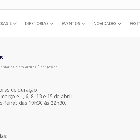
BRASIL
DIRETORIAS
EVENTOS
NOVIDADES
FEST
s
/
/
entários
em
Artigos
por
Jessica
horas de duração;
março e 1, 6, 8, 13 e 15 de abril;
s-feiras das 19h30 às 22h30.
das;