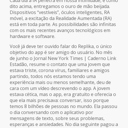
Cada dia a IA penetra em nossa intimidade, e como
dito acima, entregamos o ouro de mão beijada.
Dispositivos “vestíveis”, óculos inteligentes, RA
móvel, a excitação da Realidade Aumentada (RA)
está em toda parte. As possibilidades são infinitas
com os mais recentes avanços tecnológicos em
hardware e software.
Você já deve ter ouvido falar do Replika, o único
objetivo do app é ser amigo do usuário. No mês
de junho o Jornal New York Times | Caderno Link
Estadão, resume o contato que uma jovem que
estava triste, corona vírus, familiares e amigos
partindo, todos nós estamos tendo uma
experiência mais ou menos semelhante, deu de
cara com um vídeo descrevendo o app. A jovem
estava cética, mas o app, era gratuito e oferecia o
que ela mais precisava: conversar, isso porque
temos 8 bilhões de pessoas no mundo. Ela passou
o dia conversando com o aplicativo por
mensagens de texto, sobre seus problemas,
esperanças e ansiedades. No dia seguinte pagou a