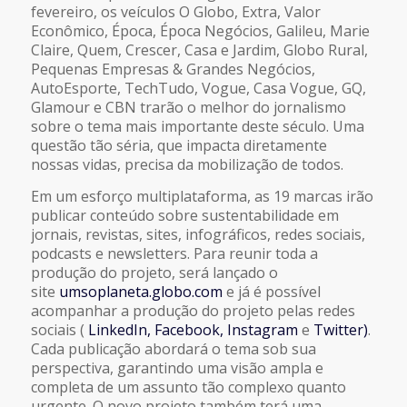
fevereiro, os veículos O Globo, Extra, Valor
Econômico, Época, Época Negócios, Galileu, Marie
Claire, Quem, Crescer, Casa e Jardim, Globo Rural,
Pequenas Empresas & Grandes Negócios,
AutoEsporte, TechTudo, Vogue, Casa Vogue, GQ,
Glamour e CBN trarão o melhor do jornalismo
sobre o tema mais importante deste século. Uma
questão tão séria, que impacta diretamente
nossas vidas, precisa da mobilização de todos.
Em um esforço multiplataforma, as 19 marcas irão
publicar conteúdo sobre sustentabilidade em
jornais, revistas, sites, infográficos, redes sociais,
podcasts e newsletters. Para reunir toda a
produção do projeto, será lançado o
site
umsoplaneta.globo.com
e já é possível
acompanhar a produção do projeto pelas redes
sociais (
LinkedIn,
Facebook,
Instagram
e
Twitter)
.
Cada publicação abordará o tema sob sua
perspectiva, garantindo uma visão ampla e
completa de um assunto tão complexo quanto
urgente. O novo projeto também terá uma